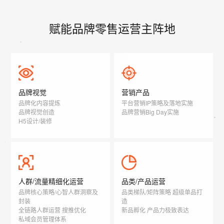
赋能品牌零售运营主阵地
品牌视觉
营销产品
品牌化内容提炼
平台营销IP策略及落地实施
品牌视觉创造
品牌营销Big Day实施
H5设计/装修
人群/流量精细化运营
品类/产品运营
品牌核心策略/心智人群洞察及
品类梯队/矩阵策略 超级单品打
封装
造
全链路人群运营 搜推优化
新品孵化 产品力极致表达
私域会员管理体系